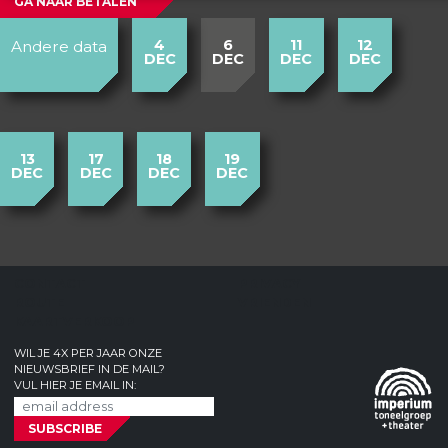
GA NAAR BETALEN
4
6
11
12
Andere data
DEC
DEC
DEC
DEC
13
17
18
19
DEC
DEC
DEC
DEC
CONTACT
PRIVACY
ROUTE
VRIENDEN
KAARTVERKOOP
WIL JE 4X PER JAAR ONZE
NIEUWSBRIEF IN DE MAIL?
VUL HIER JE EMAIL IN: