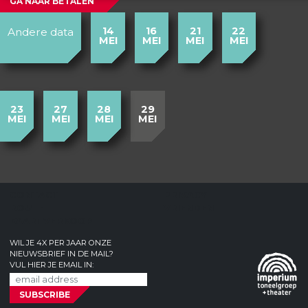
GA NAAR BETALEN
14
16
21
22
Andere data
MEI
MEI
MEI
MEI
23
27
28
29
MEI
MEI
MEI
MEI
CONTACT
PRIVACY
ROUTE
VRIENDEN
KAARTVERKOOP
WIL JE 4X PER JAAR ONZE
NIEUWSBRIEF IN DE MAIL?
VUL HIER JE EMAIL IN: