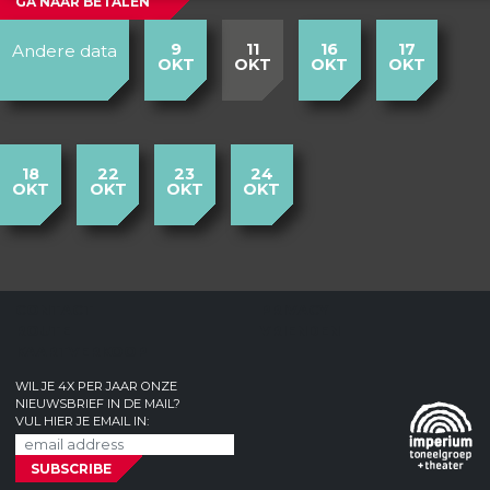
GA NAAR BETALEN
9
11
16
17
Andere data
OKT
OKT
OKT
OKT
18
22
23
24
OKT
OKT
OKT
OKT
CONTACT
PRIVACY
ROUTE
VRIENDEN
KAARTVERKOOP
WIL JE 4X PER JAAR ONZE
NIEUWSBRIEF IN DE MAIL?
VUL HIER JE EMAIL IN: