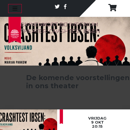
BINNENKORT BIJ IMPERIUM
THEATER: CRASHTEST IBSEN
De komende voorstellingen
in ons theater
VRIJDAG
9 OKT
20:15